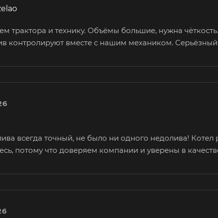
zelao
м трактора и технику. Объёмы большие, нужна чёткость.
лив контролируют вместе с нашим механиком. Серьёзный
26
ива всегда точный, не было ни одного недолива! Котел 
десь, потому что доверяем компании и уверены в качест
26