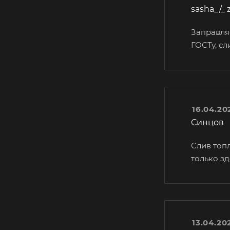
sasha_/_ 
Заправляе
ГОСТу, с
16.04.20
Синцов
Слив топл
только з
13.04.20