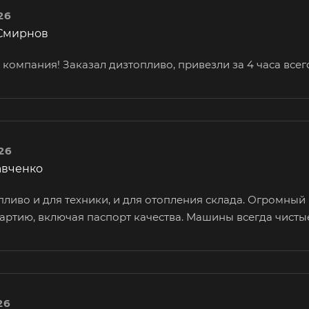
26
Смирнов
компания! Заказал дизтопливо, привезли за 4 часа всего.
26
авченко
ливо и для техники, и для отопления склада. Огромный 
артию, включая паспорт качества. Машины всегда чистые
26