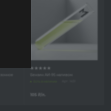
езонное
Бензин АИ-95 наливом
Арт.: 1451
Есть в наличии
105
₽
/л.