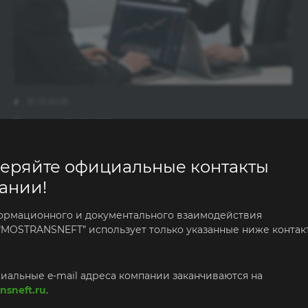
31.12.2026
Приведи БИЗНЕС!
еряйте официальные контакты
ании!
ормационного и документального взаимодействия
“MOSTRANSNEFT” использует только указанные ниже контак
Хи
иальные e-mail адреса компании заканчиваются на
nsneft.ru
.
Хит