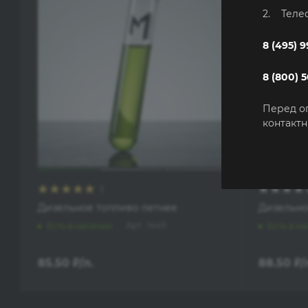
2. Теле
8 (495) 
8 (800) 
Перед о
контактн
1
Дизельное топливо летнее
Дизельно
Арт.: 1449
Есть в наличии
Есть в н
85.50
₽
/л.
88.50
₽
/