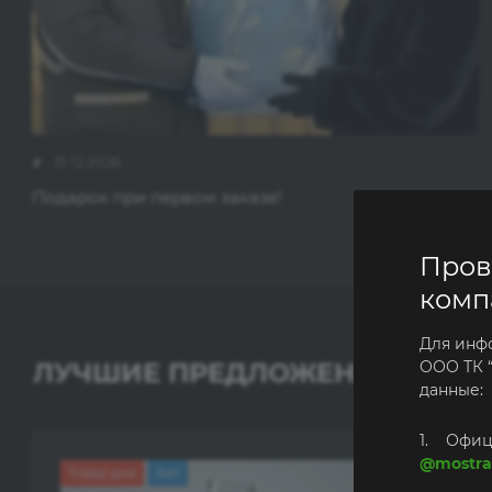
31.12.2026
Подарок при первом заказе!
Пров
комп
Для инф
ЛУЧШИЕ ПРЕДЛОЖЕНИЯ
ООО ТК 
данные:
1. Офиц
@mostra
Товар дня
Хит
Хит