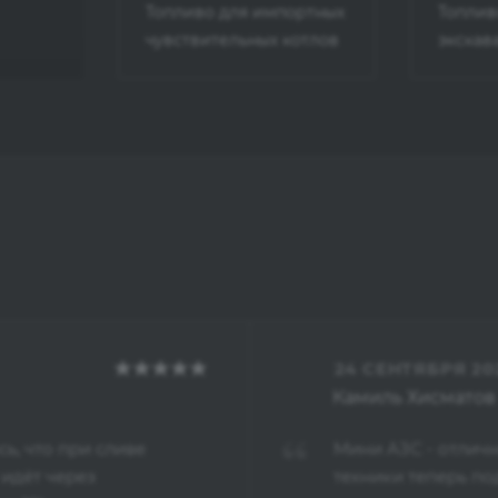
Топливо для импортных
Топлив
чувствительных котлов
экскав
24 СЕНТЯБРЯ 20
Камиль Хисматов
, что при сливе
Мини АЗС - отличн
 идёт через
техники теперь по