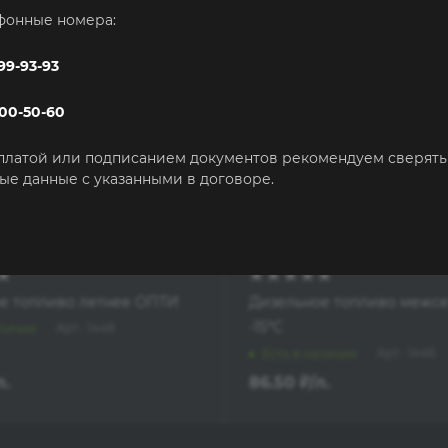
фонные номера:
999-93-93
500-50-60
платой или подписанием документов рекомендуем сверять
ые данные с указанными в договоре.
е топливо летнее ОПТИ
Дизельное топливо межс
-15°C
Арт.: 1448
аличии
Арт.: 1446
Есть в наличии
л.
86.50
₽
/л.