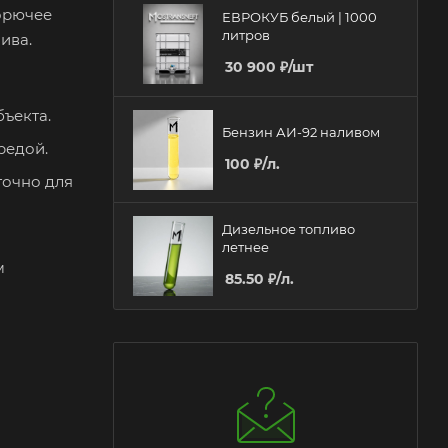
горючее
ЕВРОКУБ белый | 1000
литров
ива.
30 900
₽
/шт
ъекта.
Бензин АИ-92 наливом
редой.
100
₽
/л.
точно для
Дизельное топливо
летнее
м
85.50
₽
/л.