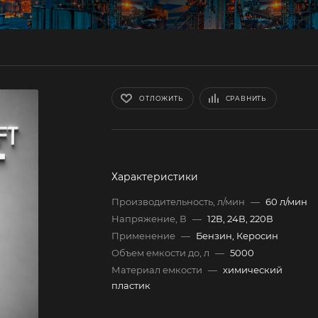
ОТЛОЖИТЬ
СРАВНИТЬ
Характеристики
Производительность, л/мин
—
60 л/мин
Напряжение, В
—
12В, 24В, 220В
Применение
—
Бензин, Керосин
Объем емкости до, л
—
5000
Материал емкости
—
химический
пластик