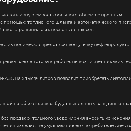
чную топливную емкость большого объема с прочным
с помощью топливного шланга и автоматического писто
 такого решения есть несколько плюсов:
уар из полимеров предотвращает утечку нефтепродуктов
равка всегда готова к работе, не возникнет никаких те
ни-АЗС на 5 тысяч литров позволит приобретать дизтопли
вкой на объекте, заказ будет выполнен уже в день опла
 без предварительного уведомления вносить изменения
ления изделия, не ухудшающие его потребительские сво