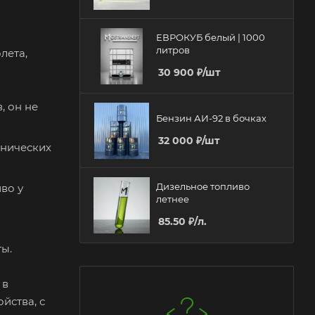
ЕВРОКУБ белый | 1000
литров
лета,
30 900
₽
/шт
, он не
Бензин АИ-92 в бочках
32 000
₽
/шт
хнических
Дизельное топливо
во у
летнее
85.50
₽
/л.
ты.
 в
йства, с