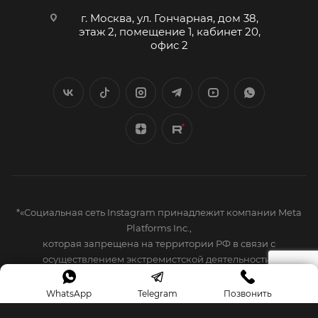
г. Москва, ул. Гончарная, дом 38,
этаж 2, помещение 1, кабинет 20,
офис 2
*«Социальная сеть Instagram принадлежит компании Meta
Platforms Inc.,
которая запрещена на территории РФ в связи с
осуществлением экстремистской деятельности»
2026 © МОСТРАНСНЕФТЬ
WhatsApp
Telegram
Позвонить
*«ООО «ТК «МОСТРАНСНЕФТЬ» зарегистрированный