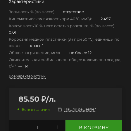
Характеристики
Зольность, % (по массе)
—
отсутствие
Кинематическая вязкость при 40°C, мм2/с
—
2,497
Коксуемость 10 %-ного остатка разгонки, % (по массе)
—
0,01
Коррозия медной пластинки (3ч при 50 °C), единицы по
шкале
—
класс 1
Общее загрязнение, мг/кг
—
не более 12
Окислительная стабильность: общее количество осадка,
г/м³
—
14
Все характеристики
85.50
₽
/л.
Нашли дешевле?
Есть в наличии
В КОРЗИНУ