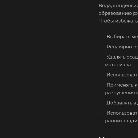
Вода, конденси
образованию рж
Чтобы избежать 
Выбирать ме
Регулярно ос
Удалять осад
материала.
Использоват
Применять к
разрушения м
Добавлять в
Использовать
ранних стади