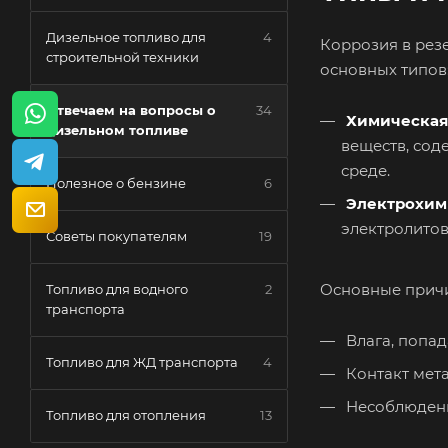
Дизельное топливо для
4
Коррозия в рез
строительной техники
основных типов
Отвечаем на вопросы о
34
Химическая
дизельном топливе
веществ, со
среде.
Полезное о бензине
6
Электрохим
электролитов
Советы покупателям
19
Основные прич
Топливо для водного
2
транспорта
Влага, попад
Топливо для ЖД транспорта
4
Контакт мета
Несоблюдени
Топливо для отопления
13